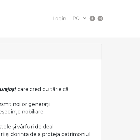
t
Login
urajoși
, care cred cu tărie că
ansmit noilor generații
reședințe nobiliare
tele și vârfuri de deal
i și dorința de a proteja patrimoniul.