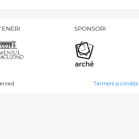
TENERI
SPONSORI
served
Termeni și condiții