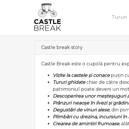
Tururi
Castle break story
Castle Break este o cupolă pentru expe
Vizite la castele și conace
puțin c
Tururi ghidate
chiar de către des
patrimoniul poate deveni un mot
Descoperirea unor meșteșuguri a
Prânzuri neaoșe în livezi și grădini
Degustări de vinuri alese
, din pi
Plimbări cu drezina, incursiuni în
Crearea de amintiri frumoase
, al