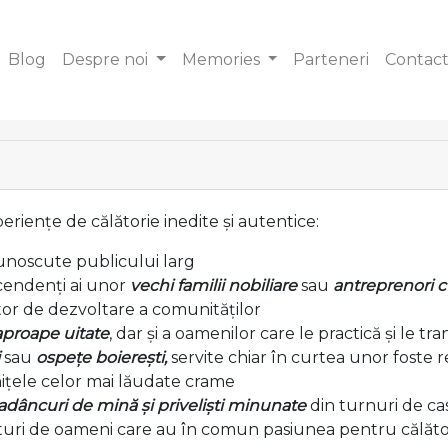
Blog
Despre noi
Memories
Parteneri
Contac
riențe de călătorie inedite și autentice:
unoscute publicului larg
cendenți ai unor
vechi familii nobiliare
sau
antreprenori c
or de dezvoltare a comunităților
proape uitate
, dar și a oamenilor care le practică și le tr
sau
ospețe boierești,
servite chiar în curtea unor foste 
vnițele celor mai lăudate crame
 adâncuri de mină și priveliști minunate
din turnuri de cas
ături de oameni care au în comun pasiunea pentru călători